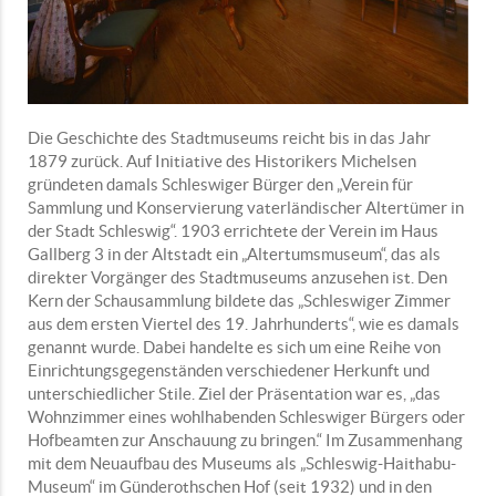
Die Geschichte des Stadtmuseums reicht bis in das Jahr
1879 zurück. Auf Initiative des Historikers Michelsen
gründeten damals Schleswiger Bürger den „Verein für
Sammlung und Konservierung vaterländischer Altertümer in
der Stadt Schleswig“. 1903 errichtete der Verein im Haus
Gallberg 3 in der Altstadt ein „Altertumsmuseum“, das als
direkter Vorgänger des Stadtmuseums anzusehen ist. Den
Kern der Schausammlung bildete das „Schleswiger Zimmer
aus dem ersten Viertel des 19. Jahrhunderts“, wie es damals
genannt wurde. Dabei handelte es sich um eine Reihe von
Einrichtungsgegenständen verschiedener Herkunft und
unterschiedlicher Stile. Ziel der Präsentation war es, „das
Wohnzimmer eines wohlhabenden Schleswiger Bürgers oder
Hofbeamten zur Anschauung zu bringen.“ Im Zusammenhang
mit dem Neuaufbau des Museums als „Schleswig-Haithabu-
Museum“ im Günderothschen Hof (seit 1932) und in den