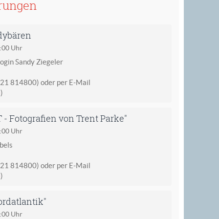
rungen
dybären
2:00 Uhr
gin Sandy Ziegeler
621 814800) oder per E-Mail
e
)
 Fotografien von Trent Parke"
2:00 Uhr
bels
621 814800) oder per E-Mail
e
)
ordatlantik"
5:00 Uhr