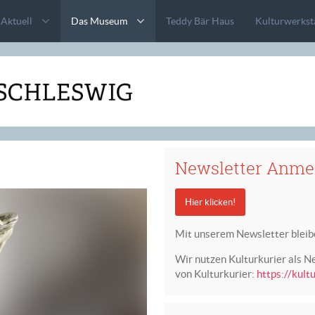
Aktuell
Das Museum
Teddy Bär Haus
Kulturwerkst
Newsletter Anme
Hier klicken!
Mit unserem Newsletter bleib
Wir nutzen Kulturkurier als N
von Kulturkurier:
https://kult