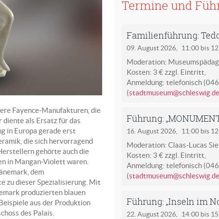
Termine und Füh
Familienführung: Ted
09. August 2026,
11:00 bis 1
Moderation: Museumspädago
Kosten: 3 € zzgl. Eintritt,
Anmeldung: telefonisch (04
(
stadtmuseum@schleswig.d
rere Fayence-Manufakturen, die
Führung: „MONUMENT -
 diente als Ersatz für das
g in Europa gerade erst
16. August 2026,
11:00 bis 1
Keramik, die sich hervorragend
Moderation: Claas-Lucas Sie
erstellern gehörte auch die
Kosten: 3 € zzgl. Eintritt,
en in Mangan-Violett waren.
Anmeldung: telefonisch (04
Dänemark, dem
(
stadtmuseum@schleswig.d
 zu dieser Spezialisierung. Mit
nemark produzierten blauen
Führung: „Inseln im N
Beispiele aus der Produktion
choss des Palais.
22. August 2026,
14:00 bis 1